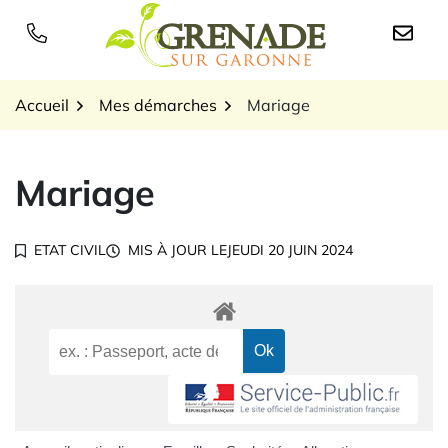
Gestion des traceurs
Aller
au
Logo Grenade sur Garon
contenu
Accueil
Mes démarches
Mariage
Mariage
ETAT CIVIL
MIS À JOUR LE
JEUDI 20 JUIN 2024