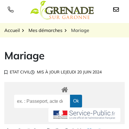
Gestion des traceurs
Aller
au
Logo Grenade sur Garon
contenu
Accueil
Mes démarches
Mariage
Mariage
ETAT CIVIL
MIS À JOUR LE
JEUDI 20 JUIN 2024