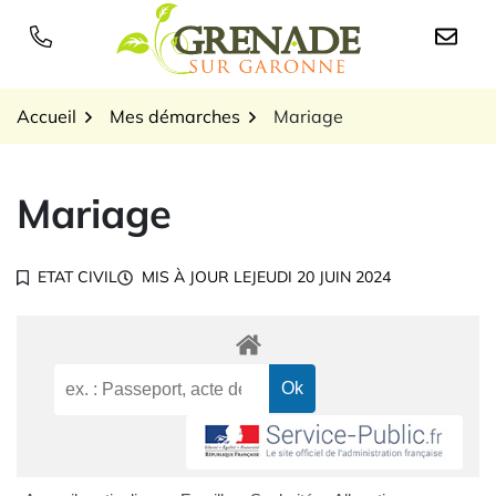
Gestion des traceurs
Aller
au
Logo Grenade sur Garon
contenu
Accueil
Mes démarches
Mariage
Mariage
ETAT CIVIL
MIS À JOUR LE
JEUDI 20 JUIN 2024