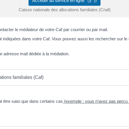
Accéder au service en ligne
Caisse nationale des allocations familiales (Cnaf)
tacter le médiateur de votre Caf par courrier ou par mail.
indiquées dans votre Caf. Vous pouvez aussi les rechercher sur le si
 adresse mail dédiée à la médiation.
tions familiales (Caf)
t être saisi que dans certains cas
(exemple : vous n’avez pas perçu l