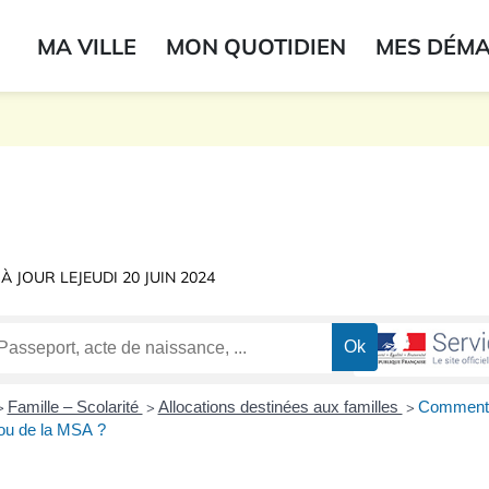
ogo du label
MA VILLE
MON QUOTIDIEN
MES DÉM
onne
 À JOUR LE
JEUDI 20 JUIN 2024
Famille – Scolarité
Allocations destinées aux familles
Comment 
>
>
>
 ou de la MSA ?