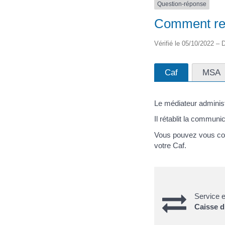
Question-réponse
Comment rec
Vérifié le 05/10/2022 – D
Caf
MSA
Le médiateur administ
Il rétablit la communic
Vous pouvez vous con
votre Caf.
Service e
Caisse d’