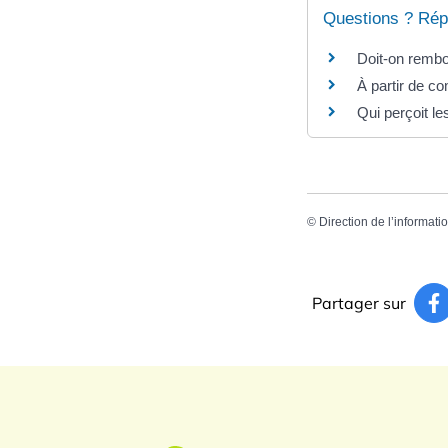
Questions ? Rép
Doit-on rembou
À partir de co
Qui perçoit le
©
Direction de l’informati
Partager sur