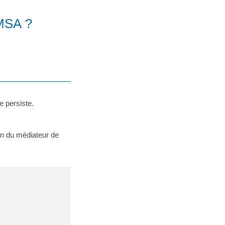
 MSA ?
e persiste.
on du médiateur de