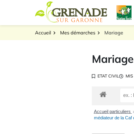
Gestion des traceurs
Aller
L
au
Logo Grenade sur Gar
contenu
Accueil
Mes démarches
Mariage
Mariage
ETAT CIVIL
MIS
Accueil particuliers
médiateur de la Caf