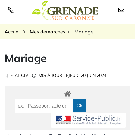
Gestion des traceurs
Aller
au
Logo Grenade sur Garon
contenu
Accueil
Mes démarches
Mariage
Mariage
ETAT CIVIL
MIS À JOUR LE
JEUDI 20 JUIN 2024