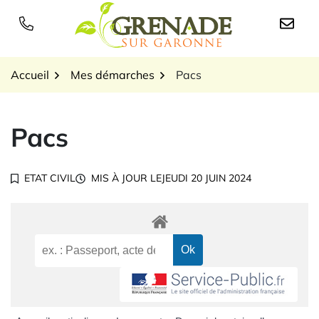
Gestion des traceurs
Aller
au
Logo Grenade sur Garon
contenu
Accueil
Mes démarches
Pacs
Pacs
ETAT CIVIL
MIS À JOUR LE
JEUDI 20 JUIN 2024