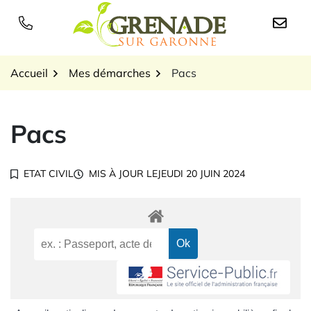
Gestion des traceurs
Aller
au
Logo Grenade sur Garon
contenu
Accueil
Mes démarches
Pacs
Pacs
ETAT CIVIL
MIS À JOUR LE
JEUDI 20 JUIN 2024