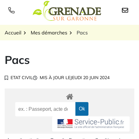
Gestion des traceurs
Aller
au
Logo Grenade sur Garon
contenu
Accueil
Mes démarches
Pacs
Pacs
ETAT CIVIL
MIS À JOUR LE
JEUDI 20 JUIN 2024