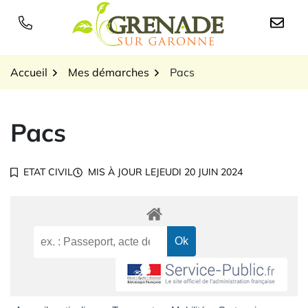
Gestion des traceurs
Aller
au
Logo Grenade sur Garon
contenu
Accueil
Mes démarches
Pacs
Pacs
ETAT CIVIL
MIS À JOUR LE
JEUDI 20 JUIN 2024