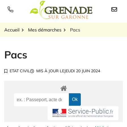
Gestion des traceurs
Aller
au
Logo Grenade sur Garon
contenu
Accueil
Mes démarches
Pacs
Pacs
ETAT CIVIL
MIS À JOUR LE
JEUDI 20 JUIN 2024