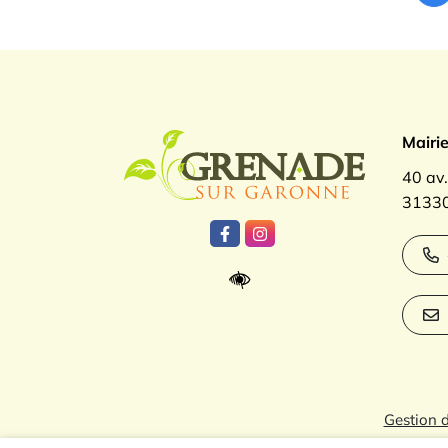
Logo Gren
Mairi
40 av
31330
Lien vers le compte Facebook
Lien vers le compte Inst
Gestion 