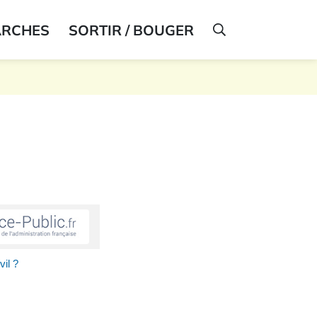
ARCHES
SORTIR / BOUGER
AFFICHER LA R
vil ?