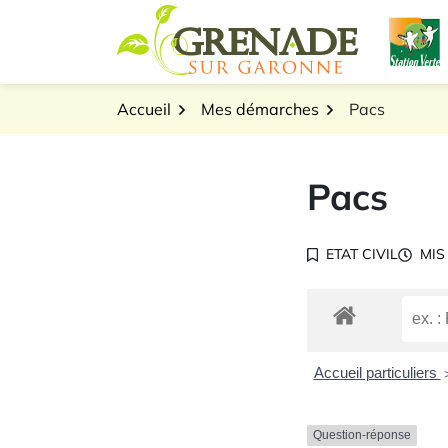
Gestion des traceurs
Aller
L
au
Logo Grenade sur Gar
contenu
Accueil
Mes démarches
Pacs
Pacs
ETAT CIVIL
MIS
Accueil particuliers
Question-réponse