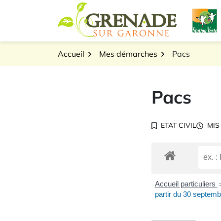
Gestion des traceurs
Aller
L
au
Logo Grenade sur Gar
contenu
Accueil
Mes démarches
Pacs
Pacs
ETAT CIVIL
MIS
Accueil particuliers
partir du 30 septem