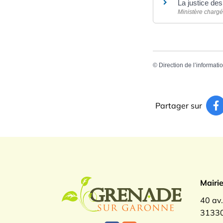
La justice de
Ministère chargé 
©
Direction de l’informati
Partager sur
Logo Gren
Mairi
40 av
31330