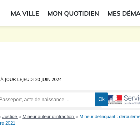
ogo du label
MA VILLE
MON QUOTIDIEN
MES DÉM
onne
 À JOUR LE
JEUDI 20 JUIN 2024
Justice
Mineur auteur d’infraction
Mineur délinquant : dérouleme
>
>
>
bre 2021