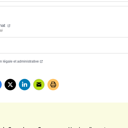
rnat
té
on légale et administrative