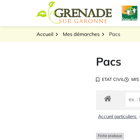
Gestion des traceurs
Aller
L
au
Logo Grenade sur Gar
contenu
Accueil
Mes démarches
Pacs
Pacs
ETAT CIVIL
MIS
Accueil particuliers
Fiche pratique