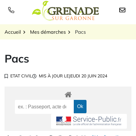
Gestion des traceurs
Aller
au
Logo Grenade sur Garon
contenu
Accueil
Mes démarches
Pacs
Pacs
ETAT CIVIL
MIS À JOUR LE
JEUDI 20 JUIN 2024