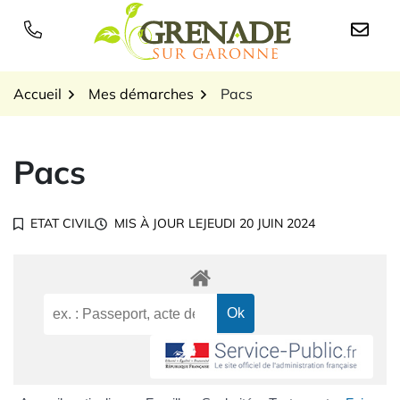
Gestion des traceurs
Aller
au
Logo Grenade sur Garon
contenu
Accueil
Mes démarches
Pacs
Pacs
ETAT CIVIL
MIS À JOUR LE
JEUDI 20 JUIN 2024