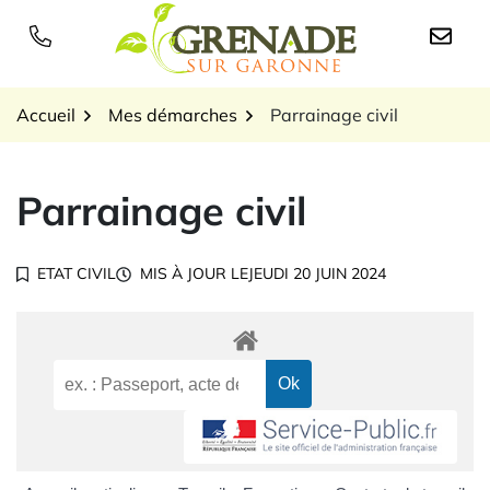
Gestion des traceurs
Aller
au
Logo Grenade sur Garon
contenu
Accueil
Mes démarches
Parrainage civil
Parrainage civil
ETAT CIVIL
MIS À JOUR LE
JEUDI 20 JUIN 2024