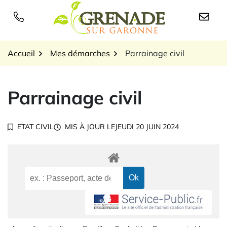
Gestion des traceurs
Aller
au
Logo Grenade sur Garon
contenu
Accueil
Mes démarches
Parrainage civil
Parrainage civil
ETAT CIVIL
MIS À JOUR LE
JEUDI 20 JUIN 2024