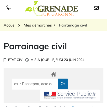
Gestion des traceurs
Aller
au
Logo Grenade sur Garon
contenu
Accueil
Mes démarches
Parrainage civil
Parrainage civil
ETAT CIVIL
MIS À JOUR LE
JEUDI 20 JUIN 2024