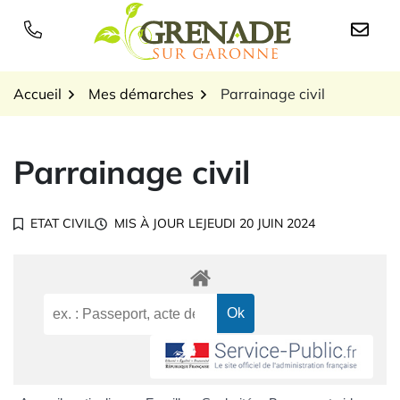
Gestion des traceurs
Aller
au
Logo Grenade sur Garon
contenu
Accueil
Mes démarches
Parrainage civil
Parrainage civil
ETAT CIVIL
MIS À JOUR LE
JEUDI 20 JUIN 2024