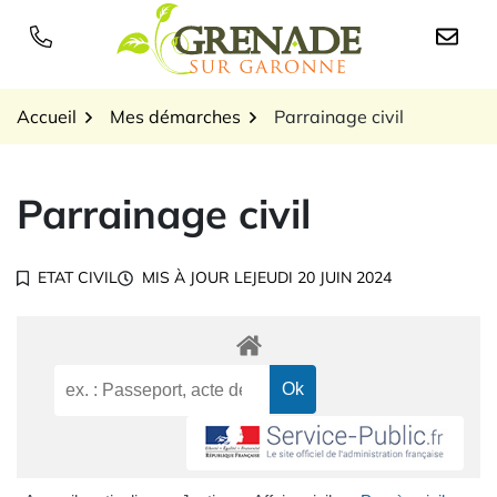
Gestion des traceurs
Aller
au
Logo Grenade sur Garon
contenu
Accueil
Mes démarches
Parrainage civil
Parrainage civil
ETAT CIVIL
MIS À JOUR LE
JEUDI 20 JUIN 2024