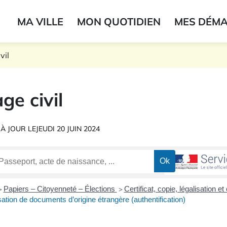
ogo du label
MA VILLE
MON QUOTIDIEN
MES DÉM
onne
vil
ge civil
 À JOUR LE
JEUDI 20 JUIN 2024
Papiers – Citoyenneté – Élections
Certificat, copie, légalisation e
>
>
sation de documents d’origine étrangère (authentification)