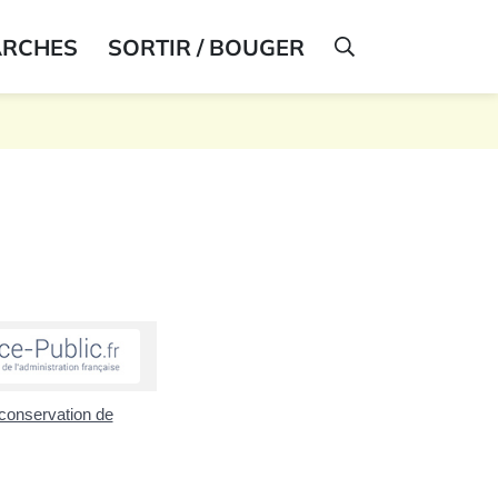
ARCHES
SORTIR / BOUGER
AFFICHER LA R
t conservation de