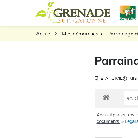
Gestion des traceurs
Aller
L
au
Logo Grenade sur Gar
contenu
Accueil
Mes démarches
Parrainage ci
Parraina
ETAT CIVIL
MIS
Accueil particuliers
documents
Légali
>