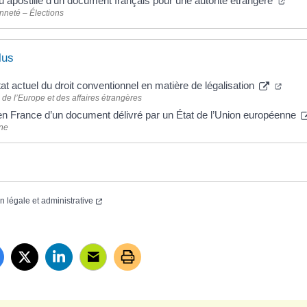
u apostille d’un document français pour une autorité étrangère
nneté – Élections
lus
tat actuel du droit conventionnel en matière de légalisation
 de l’Europe et des affaires étrangères
en France d’un document délivré par un État de l’Union européenne
ne
on légale et administrative