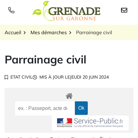
Gestion des traceurs
Aller
au
Logo Grenade sur Garon
contenu
Accueil
Mes démarches
Parrainage civil
Parrainage civil
ETAT CIVIL
MIS À JOUR LE
JEUDI 20 JUIN 2024