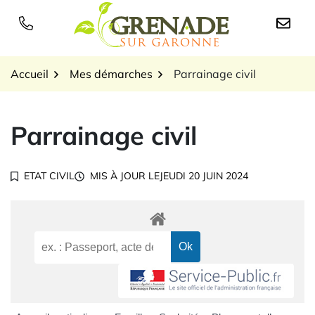
Gestion des traceurs
Aller
au
Logo Grenade sur Garon
contenu
Accueil
Mes démarches
Parrainage civil
Parrainage civil
ETAT CIVIL
MIS À JOUR LE
JEUDI 20 JUIN 2024