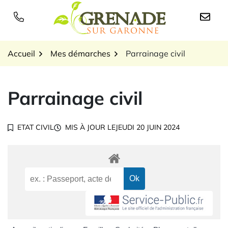
Gestion des traceurs
Aller
au
Logo Grenade sur Garon
contenu
Accueil
Mes démarches
Parrainage civil
Parrainage civil
ETAT CIVIL
MIS À JOUR LE
JEUDI 20 JUIN 2024