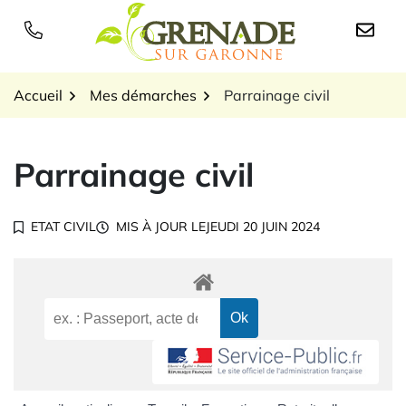
Gestion des traceurs
Aller
au
Logo Grenade sur Garon
contenu
Accueil
Mes démarches
Parrainage civil
Parrainage civil
ETAT CIVIL
MIS À JOUR LE
JEUDI 20 JUIN 2024