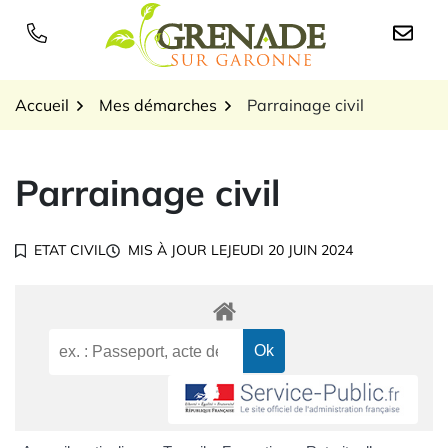
Gestion des traceurs
Aller
au
Logo Grenade sur Garon
contenu
Accueil
Mes démarches
Parrainage civil
Parrainage civil
ETAT CIVIL
MIS À JOUR LE
JEUDI 20 JUIN 2024