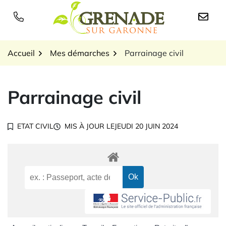
Gestion des traceurs
Aller
au
Logo Grenade sur Garon
contenu
Accueil
Mes démarches
Parrainage civil
Parrainage civil
ETAT CIVIL
MIS À JOUR LE
JEUDI 20 JUIN 2024