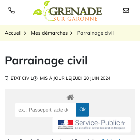
Gestion des traceurs
Aller
au
Logo Grenade sur Garon
contenu
Accueil
Mes démarches
Parrainage civil
Parrainage civil
ETAT CIVIL
MIS À JOUR LE
JEUDI 20 JUIN 2024