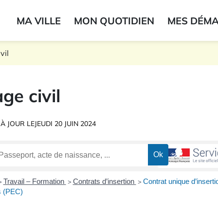
ogo du label
MA VILLE
MON QUOTIDIEN
MES DÉM
onne
vil
ge civil
 À JOUR LE
JEUDI 20 JUIN 2024
Travail – Formation
Contrats d’insertion
Contrat unique d’insert
>
>
>
s (PEC)