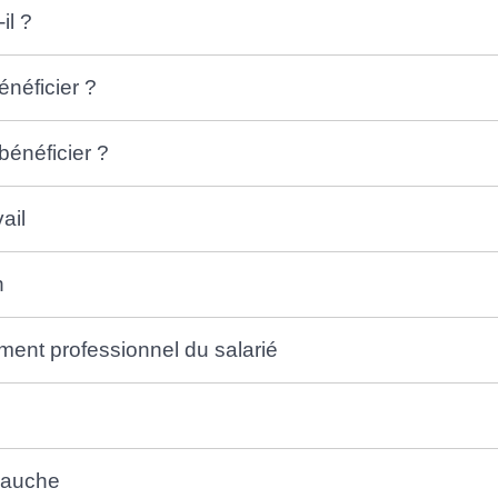
il ?
énéficier ?
énéficier ?
ail
n
nt professionnel du salarié
bauche