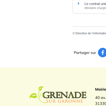
Le contrat uni
Ministère chargé 
©
Direction de l’informati
Partager sur
Logo Gren
Mairi
40 av
31330