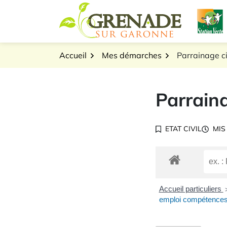
Gestion des traceurs
Aller
L
au
Logo Grenade sur Gar
contenu
Accueil
Mes démarches
Parrainage ci
Parraina
ETAT CIVIL
MIS
Accueil particuliers
emploi compétence