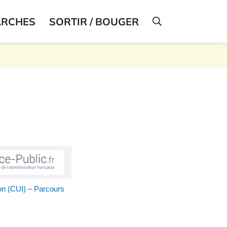
ARCHES
SORTIR / BOUGER
AFFICHER LA R
ion (CUI) – Parcours