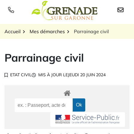
Gestion des traceurs
Aller
au
Logo Grenade sur Garon
contenu
Accueil
Mes démarches
Parrainage civil
Parrainage civil
ETAT CIVIL
MIS À JOUR LE
JEUDI 20 JUIN 2024