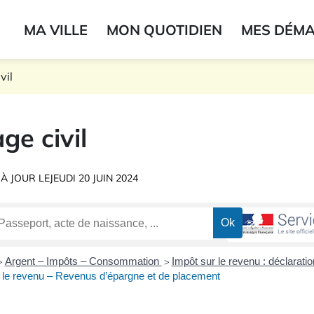
ogo du label
MA VILLE
MON QUOTIDIEN
MES DÉM
onne
vil
ge civil
 À JOUR LE
JEUDI 20 JUIN 2024
Argent – Impôts – Consommation
Impôt sur le revenu : déclarati
>
>
 le revenu – Revenus d’épargne et de placement