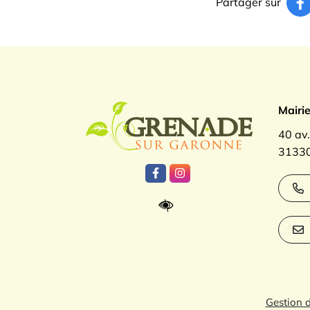
Partager sur
Logo Gren
Mairi
40 av
31330
Lien vers le compte Facebook
Lien vers le compte Inst
Gestion 