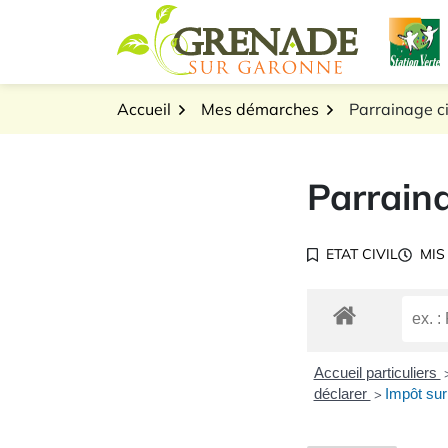
Gestion des traceurs
Aller
L
au
Logo Grenade sur Gar
contenu
Accueil
Mes démarches
Parrainage ci
Parraina
ETAT CIVIL
MIS
Accueil particuliers
déclarer
Impôt sur
>