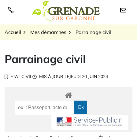
Gestion des traceurs
Aller
au
Logo Grenade sur Garon
contenu
Accueil
Mes démarches
Parrainage civil
Parrainage civil
ETAT CIVIL
MIS À JOUR LE
JEUDI 20 JUIN 2024