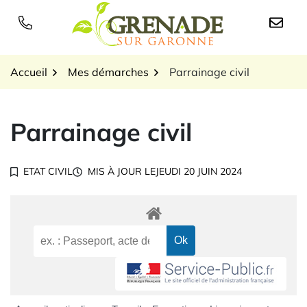
Gestion des traceurs
Aller
au
Logo Grenade sur Garon
contenu
Accueil
Mes démarches
Parrainage civil
Parrainage civil
ETAT CIVIL
MIS À JOUR LE
JEUDI 20 JUIN 2024