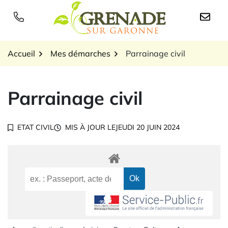
Gestion des traceurs
Aller
au
Logo Grenade sur Garon
contenu
Accueil
Mes démarches
Parrainage civil
Parrainage civil
ETAT CIVIL
MIS À JOUR LE
JEUDI 20 JUIN 2024