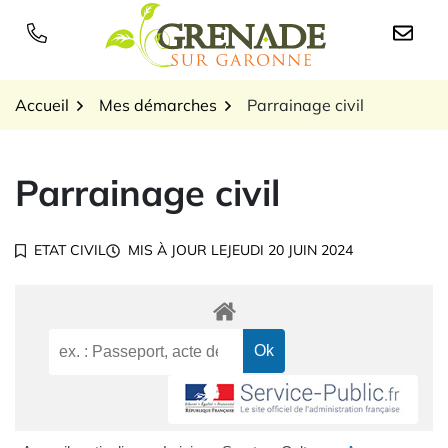
Gestion des traceurs
Aller
au
Logo Grenade sur Garon
contenu
Accueil
Mes démarches
Parrainage civil
Parrainage civil
ETAT CIVIL
MIS À JOUR LE
JEUDI 20 JUIN 2024