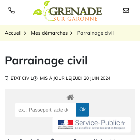
Gestion des traceurs
Aller
au
Logo Grenade sur Garon
contenu
Accueil
Mes démarches
Parrainage civil
Parrainage civil
ETAT CIVIL
MIS À JOUR LE
JEUDI 20 JUIN 2024