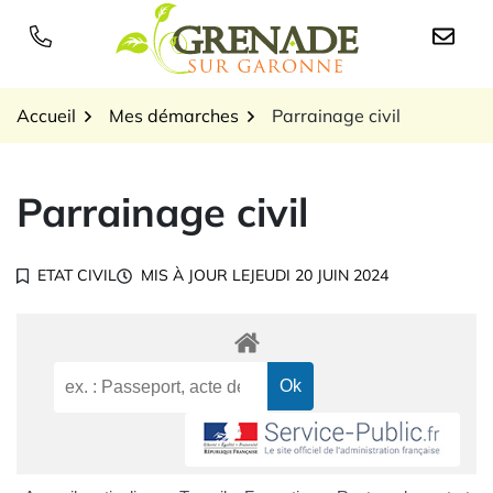
Gestion des traceurs
Aller
au
Logo Grenade sur Garon
contenu
Accueil
Mes démarches
Parrainage civil
Parrainage civil
ETAT CIVIL
MIS À JOUR LE
JEUDI 20 JUIN 2024