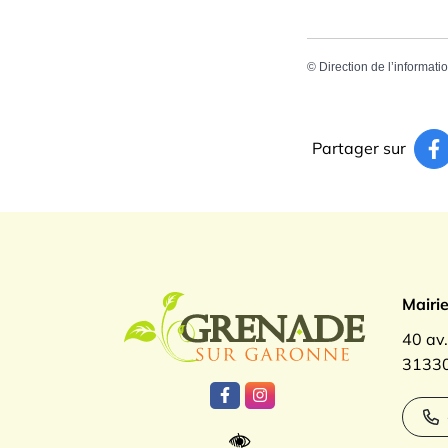
©
Direction de l’informati
Partager sur
Logo Gren
Mairi
40 av
31330
Lien vers le compte Facebook
Lien vers le compte Inst