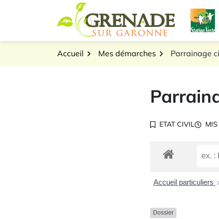
Gestion des traceurs
Aller
L
au
Logo Grenade sur Gar
contenu
Accueil
Mes démarches
Parrainage ci
Parraina
ETAT CIVIL
MIS
Accueil particuliers
Dossier