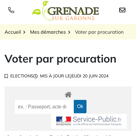
Gestion des traceurs
Aller
au
Logo Grenade sur Garon
contenu
Accueil
Mes démarches
Voter par procuration
Voter par procuration
ELECTIONS
MIS À JOUR LE
JEUDI 20 JUIN 2024