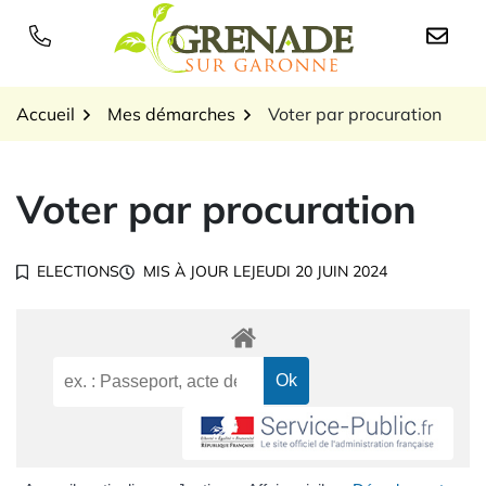
Gestion des traceurs
Aller
au
Logo Grenade sur Garon
contenu
Accueil
Mes démarches
Voter par procuration
Voter par procuration
ELECTIONS
MIS À JOUR LE
JEUDI 20 JUIN 2024