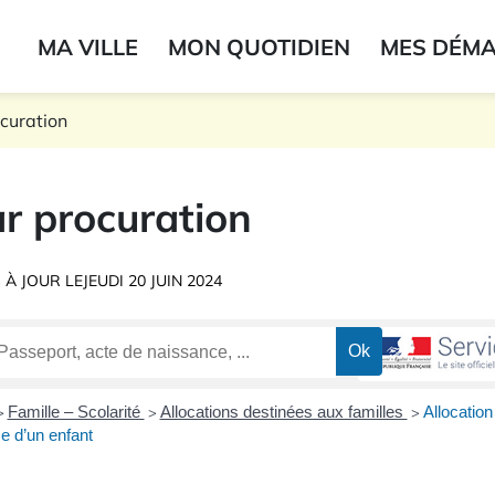
ogo du label
MA VILLE
MON QUOTIDIEN
MES DÉM
onne
ocuration
r procuration
 À JOUR LE
JEUDI 20 JUIN 2024
Famille – Scolarité
Allocations destinées aux familles
Allocation
>
>
>
e d’un enfant