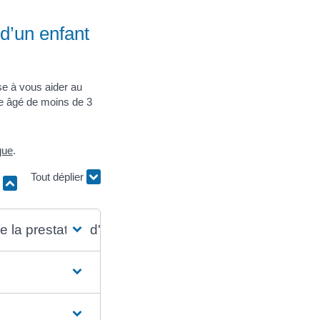
 d’un enfant
ise à vous aider au
tre âgé de moins de 3
que
.
Tout déplier
r
de la prestation d'accueil du jeune enfant (Paje) ?