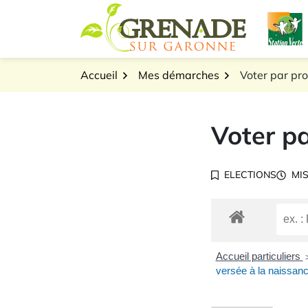
Gestion des traceurs
Aller
L
au
Logo Grenade sur Gar
contenu
Accueil
Mes démarches
Voter par pr
Voter pa
ELECTIONS
MIS
Accueil particuliers
versée à la naissanc