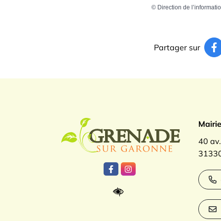
©
Direction de l’informati
Partager sur
Logo Gren
Mairi
40 av
31330
Lien vers le compte Facebook
Lien vers le compte Inst