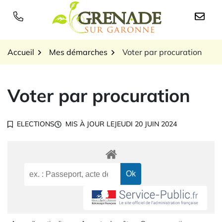
Gestion des traceurs
Aller
au
Logo Grenade sur Garon
contenu
Accueil
Mes démarches
Voter par procuration
Voter par procuration
ELECTIONS
MIS À JOUR LE
JEUDI 20 JUIN 2024