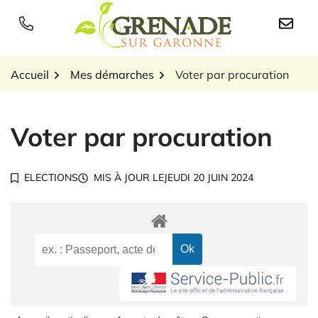
Gestion des traceurs
Aller
au
Logo Grenade sur Garon
contenu
Accueil
Mes démarches
Voter par procuration
Voter par procuration
ELECTIONS
MIS À JOUR LE
JEUDI 20 JUIN 2024