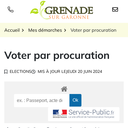
Gestion des traceurs
Aller
au
Logo Grenade sur Garon
contenu
Accueil
Mes démarches
Voter par procuration
Voter par procuration
ELECTIONS
MIS À JOUR LE
JEUDI 20 JUIN 2024