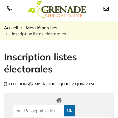
Gestion des traceurs
Aller
au
Logo Grenade sur Garon
contenu
Accueil
Mes démarches
Inscription listes électorales
Inscription listes
électorales
ELECTIONS
MIS À JOUR LE
JEUDI 20 JUIN 2024