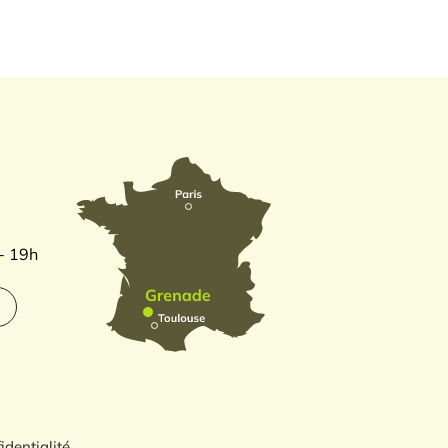
 - 19h
identialité