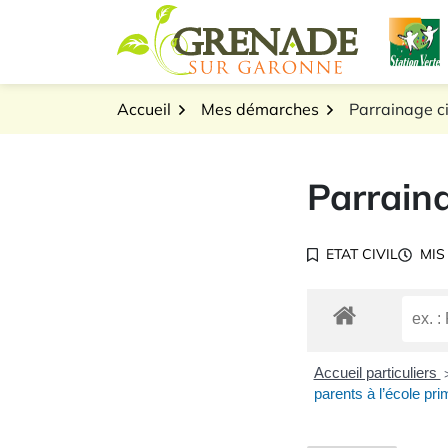
Gestion des traceurs
Aller
L
au
Logo Grenade sur Gar
contenu
Accueil
Mes démarches
Parrainage ci
Parraina
ETAT CIVIL
MIS
Accueil particuliers
parents à l’école pri