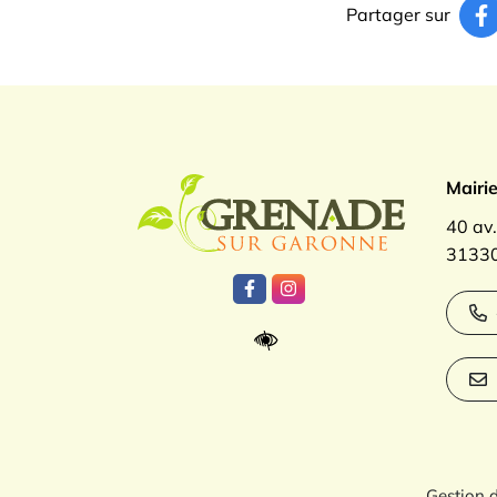
Partager sur
Logo Gren
Mairi
40 av
31330
Lien vers le compte Facebook
Lien vers le compte Inst
Gestion 