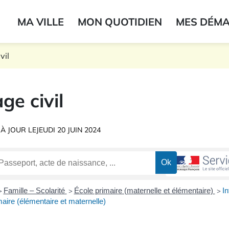
ogo du label
MA VILLE
MON QUOTIDIEN
MES DÉM
onne
vil
ge civil
 À JOUR LE
JEUDI 20 JUIN 2024
Famille – Scolarité
École primaire (maternelle et élémentaire)
In
>
>
>
maire (élémentaire et maternelle)