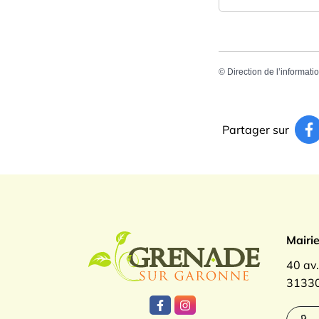
©
Direction de l’informati
Partager sur
Logo Gren
Mairi
40 av
31330
Lien vers le compte Facebook
Lien vers le compte Inst