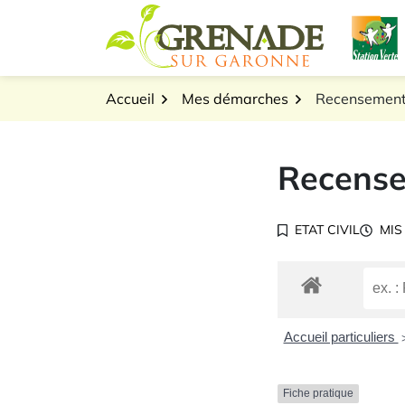
Gestion des traceurs
Aller
L
au
Logo Grenade sur Gar
contenu
Accueil
Mes démarches
Recensement
Recense
ETAT CIVIL
MIS
Accueil particuliers
Fiche pratique