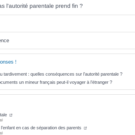
 l'autorité parentale prend fin ?
ence
onses !
u tardivement : quelles conséquences sur l’autorité parentale ?
cuments un mineur français peut-il voyager à l’étranger ?
ntale
té
l’enfant en cas de séparation des parents
té